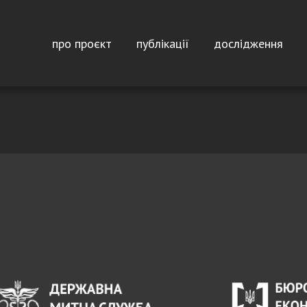
Перейти до основного вмісту
Main navigation
про проєкт
публікації
дослідження