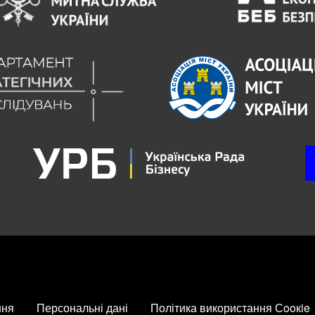
ння
Персональні дані
Політика використання Сooкie