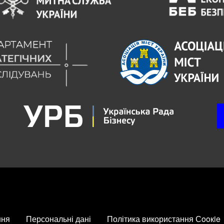
ння
Персональні дані
Політика використання Сooкie