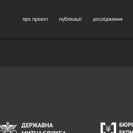
Перейти до основного вмісту
Main navigation
про проєкт
публікації
дослідження